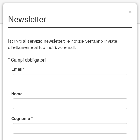
+39 0432 504 765
|
info@cssudine.it
×
Newsletter
English version
Iscriviti al servizio newsletter: le notizie verranno inviate
direttamente al tuo indirizzo email.
CSS Teatro stabile di innovazione del Friuli Venezia Giulia
* Campi obbligatori
Email*
MENU
Nome*
Cognome *