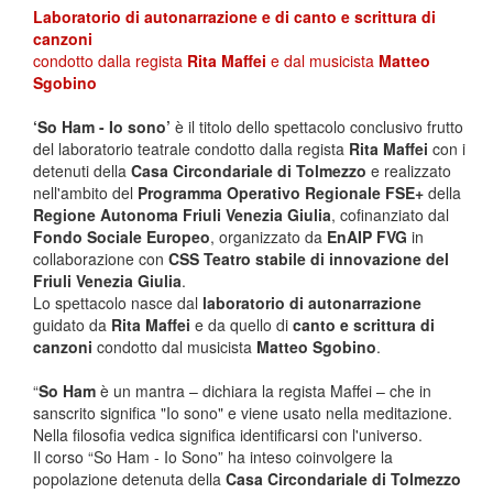
Laboratorio di autonarrazione e di canto e scrittura di
canzoni
condotto dalla regista
Rita Maffei
e dal musicista
Matteo
Sgobino
‘So Ham - Io sono’
è il titolo dello spettacolo conclusivo frutto
del laboratorio teatrale condotto dalla regista
Rita Maffei
con i
detenuti della
Casa Circondariale di Tolmezzo
e realizzato
nell'ambito del
Programma Operativo Regionale FSE+
della
Regione Autonoma Friuli Venezia Giulia
, cofinanziato dal
Fondo Sociale Europeo
, organizzato da
EnAIP FVG
in
collaborazione con
CSS Teatro stabile di innovazione del
Friuli Venezia Giulia
.
Lo spettacolo nasce dal
laboratorio di autonarrazione
guidato da
Rita Maffei
e da quello di
canto e scrittura di
canzoni
condotto dal musicista
Matteo Sgobino
.
“
So Ham
è un mantra – dichiara la regista Maffei – che in
sanscrito significa "Io sono" e viene usato nella meditazione.
Nella filosofia vedica significa identificarsi con l'universo.
Il corso “So Ham - Io Sono” ha inteso coinvolgere la
popolazione detenuta della
Casa Circondariale di Tolmezzo