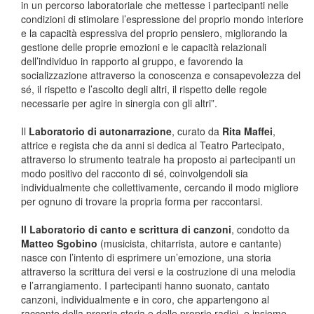
in un percorso laboratoriale che mettesse i partecipanti nelle
condizioni di stimolare l’espressione del proprio mondo interiore
e la capacità espressiva del proprio pensiero, migliorando la
gestione delle proprie emozioni e le capacità relazionali
dell’individuo in rapporto al gruppo, e favorendo la
socializzazione attraverso la conoscenza e consapevolezza del
sé, il rispetto e l’ascolto degli altri, il rispetto delle regole
necessarie per agire in sinergia con gli altri”.
Il
Laboratorio di autonarrazione
, curato da
Rita Maffei
,
attrice e regista che da anni si dedica al Teatro Partecipato,
attraverso lo strumento teatrale ha proposto ai partecipanti un
modo positivo del racconto di sé, coinvolgendoli sia
individualmente che collettivamente, cercando il modo migliore
per ognuno di trovare la propria forma per raccontarsi.
Il Laboratorio di canto e scrittura di canzoni
, condotto da
Matteo Sgobino
(musicista, chitarrista, autore e cantante)
nasce con l’intento di esprimere un’emozione, una storia
attraverso la scrittura dei versi e la costruzione di una melodia
e l’arrangiamento. I partecipanti hanno suonato, cantato
canzoni, individualmente e in coro, che appartengono al
racconto della propria storia e delle proprie radici, e insieme