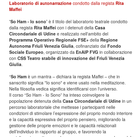
Laboratorio di autonarrazione
condotto dalla regista
Rita
Maffei
‘So Ham - Io sono’
è il titolo del laboratorio teatrale condotto
dalla regista
Rita Maffei
con i detenuti della
Casa
Circondariale di Udine
e realizzato nell'ambito del
Programma Operativo Regionale FSE+
della
Regione
Autonoma Friuli Venezia Giulia
, cofinanziato dal
Fondo
Sociale Europeo
, organizzato da
EnAIP FVG
in collaborazione
con
CSS Teatro stabile di innovazione del Friuli Venezia
Giulia
.
“
So Ham
è un mantra – dichiara la regista Maffei – che in
sanscrito significa "Io sono" e viene usato nella meditazione.
Nella filosofia vedica significa identificarsi con l'universo.
Il corso “So Ham - Io Sono” ha inteso coinvolgere la
popolazione detenuta della
Casa Circondariale di Udine
in un
percorso laboratoriale che mettesse i partecipanti nelle
condizioni di stimolare l’espressione del proprio mondo interiore
e la capacità espressiva del proprio pensiero, migliorando la
gestione delle proprie emozioni e le capacità relazionali
dell’individuo in rapporto al gruppo, e favorendo la