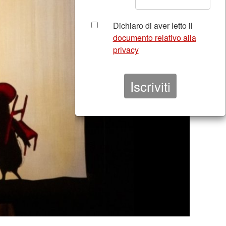
Dichiaro di aver letto il
documento relativo alla
privacy