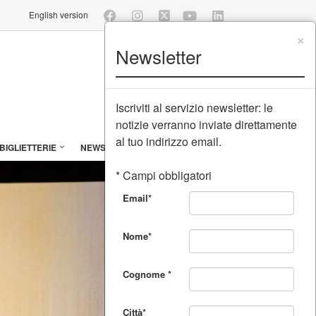
English version
×
Newsletter
Iscriviti al servizio newsletter: le
notizie verranno inviate direttamente
al tuo indirizzo email.
BIGLIETTERIE
NEWSLETTER
LAVORA CON NOI
* Campi obbligatori
Email*
Nome*
Cognome *
Città*