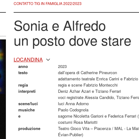
CONTATTO TIG IN FAMIGLIA 2022/2023
Sonia e Alfredo
un posto dove stare
LOCANDINA
anno
2023
testo
dall’opera di Catherine Pineurcon
adattamento teatrale Enrica Carini e Fabrizi
regia
regia e scene Fabrizio Montecchi
interpreti
Deniz Azhar Azari e Tiziano Ferrari
voci registrate Alessia Candido, Tiziano Ferra
scene/luci
luci Anna Adorno
musiche
Paolo Codognola
e
sagome Nicoletta Garioni e Federica Ferrari (t
costumi Rosa Mariotti
produzione
Teatro Gioco Vita – Piacenza / MAL - La Ma
Évian-Publier)