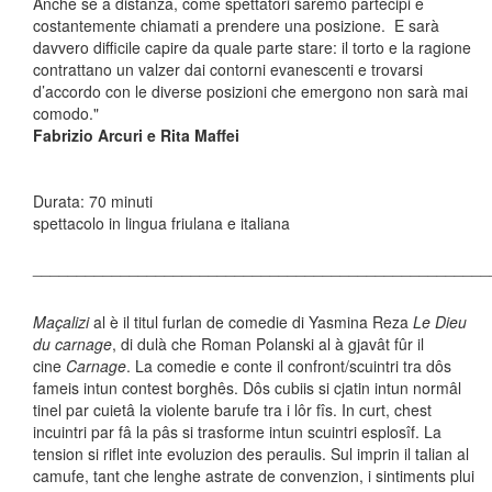
Anche se a distanza, come spettatori saremo partecipi e
costantemente chiamati a prendere una posizione. E sarà
davvero difficile capire da quale parte stare: il torto e la ragione
contrattano un valzer dai contorni evanescenti e trovarsi
d’accordo con le diverse posizioni che emergono non sarà mai
comodo."
Fabrizio Arcuri e Rita Maffei
Durata: 70 minuti
spettacolo in lingua friulana e italiana
____________________________________________________
Maçalizi
al è il titul furlan de comedie di Yasmina Reza
Le Dieu
du carnage
, di dulà che Roman Polanski al à gjavât fûr il
cine
Carnage
. La comedie e conte il confront/scuintri tra dôs
fameis intun contest borghês. Dôs cubiis si cjatin intun normâl
tinel par cuietâ la violente barufe tra i lôr fîs. In curt, chest
incuintri par fâ la pâs si trasforme intun scuintri esplosîf. La
tension si riflet inte evoluzion des peraulis. Sul imprin il talian al
camufe, tant che lenghe astrate de convenzion, i sintiments plui