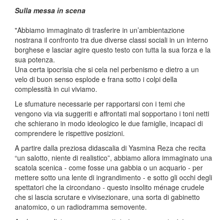
Sulla messa in scena
"Abbiamo immaginato di trasferire in un’ambientazione
nostrana il confronto tra due diverse classi sociali in un interno
borghese e lasciar agire questo testo con tutta la sua forza e la
sua potenza.
Una certa ipocrisia che si cela nel perbenismo e dietro a un
velo di buon senso esplode e frana sotto i colpi della
complessità in cui viviamo.
Le sfumature necessarie per rapportarsi con i temi che
vengono via via suggeriti e affrontati mal sopportano i toni netti
che schierano in modo ideologico le due famiglie, incapaci di
comprendere le rispettive posizioni.
A partire dalla preziosa didascalia di Yasmina Reza che recita
“un salotto, niente di realistico”, abbiamo allora immaginato una
scatola scenica - come fosse una gabbia o un acquario - per
mettere sotto una lente di ingrandimento - e sotto gli occhi degli
spettatori che la circondano - questo insolito ménage crudele
che si lascia scrutare e vivisezionare, una sorta di gabinetto
anatomico, o un radiodramma semovente.