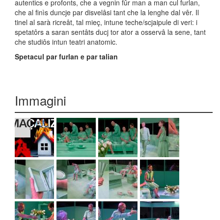
autentics e profonts, che a vegnin fûr man a man cul furlan,
che al finìs duncje par disvelâsi tant che la lenghe dal vêr. Il
tinel al sarà ricreât, tal mieç, intune teche/scjaipule di veri: i
spetatôrs a saran sentâts ducj tor ator a osservâ la sene, tant
che studiôs intun teatri anatomic.
Spetacul par furlan e par talian
Immagini