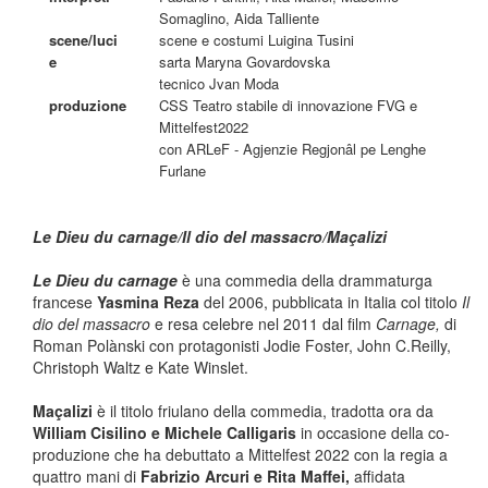
Somaglino, Aida Talliente
scene/luci
scene e costumi Luigina Tusini
e
sarta Maryna Govardovska
tecnico Jvan Moda
produzione
CSS Teatro stabile di innovazione FVG e
Mittelfest2022
con ARLeF - Agjenzie Regjonâl pe Lenghe
Furlane
Le Dieu du carnage/Il dio del massacro/Maçalizi
Le Dieu du carnage
è una commedia della drammaturga
francese
Yasmina Reza
del 2006, pubblicata in Italia col titolo
Il
dio del massacro
e resa celebre nel 2011 dal film
Carnage,
di
Roman Polànski con protagonisti Jodie Foster, John C.Reilly,
Christoph Waltz e Kate Winslet.
Maçalizi
è il titolo friulano della commedia, tradotta ora da
William Cisilino e Michele Calligaris
in occasione della co-
produzione che ha debuttato a Mittelfest 2022 con la regia a
quattro mani di
Fabrizio Arcuri e Rita Maffei,
affidata