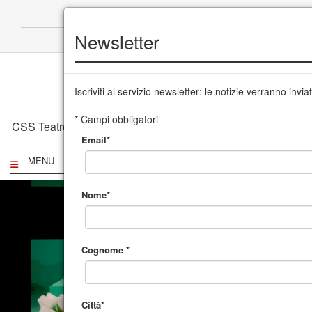
+39 0432 504 765
|
info@cssudine.it
Newsletter
English version
Iscriviti al servizio newsletter: le notizie verranno invi
* Campi obbligatori
CSS Teatro stabile di innovazione del Friuli Venezia Giulia
Email*
MENU
Nome*
Cognome *
Città*