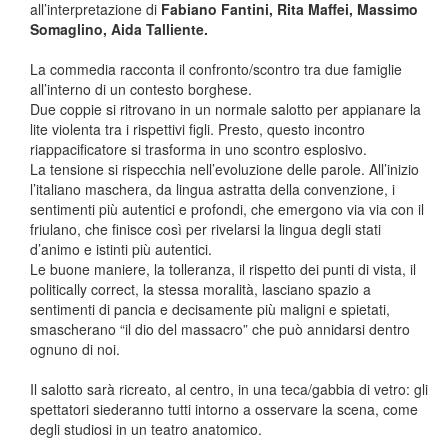
all’interpretazione di
Fabiano Fantini, Rita Maffei, Massimo
Somaglino, Aida Talliente.
La commedia racconta il confronto/scontro tra due famiglie
all’interno di un contesto borghese.
Due coppie si ritrovano in un normale salotto per appianare la
lite violenta tra i rispettivi figli. Presto, questo incontro
riappacificatore si trasforma in uno scontro esplosivo.
La tensione si rispecchia nell’evoluzione delle parole. All’inizio
l’italiano maschera, da lingua astratta della convenzione, i
sentimenti più autentici e profondi, che emergono via via con il
friulano, che finisce così per rivelarsi la lingua degli stati
d’animo e istinti più autentici.
Le buone maniere, la tolleranza, il rispetto dei punti di vista, il
politically correct, la stessa moralità, lasciano spazio a
sentimenti di pancia e decisamente più maligni e spietati,
smascherano “il dio del massacro” che può annidarsi dentro
ognuno di noi.
Il salotto sarà ricreato, al centro, in una teca/gabbia di vetro: gli
spettatori siederanno tutti intorno a osservare la scena, come
degli studiosi in un teatro anatomico.