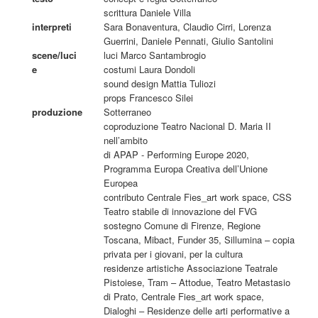
scrittura Daniele Villa
interpreti
Sara Bonaventura, Claudio Cirri, Lorenza
Guerrini, Daniele Pennati, Giulio Santolini
scene/luci
luci Marco Santambrogio
e
costumi Laura Dondoli
sound design Mattia Tuliozi
props Francesco Silei
produzione
Sotterraneo
coproduzione Teatro Nacional D. Maria II
nell’ambito
di APAP - Performing Europe 2020,
Programma Europa Creativa dell’Unione
Europea
contributo Centrale Fies_art work space, CSS
Teatro stabile di innovazione del FVG
sostegno Comune di Firenze, Regione
Toscana, Mibact, Funder 35, Sillumina – copia
privata per i giovani, per la cultura
residenze artistiche Associazione Teatrale
Pistoiese, Tram – Attodue, Teatro Metastasio
di Prato, Centrale Fies_art work space,
Dialoghi – Residenze delle arti performative a