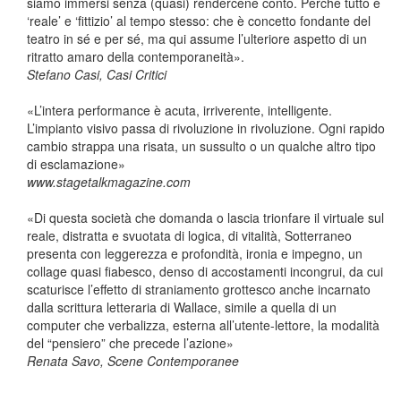
siamo immersi senza (quasi) rendercene conto. Perché tutto è
‘reale’ e ‘fittizio’ al tempo stesso: che è concetto fondante del
teatro in sé e per sé, ma qui assume l’ulteriore aspetto di un
ritratto amaro della contemporaneità».
Stefano Casi, Casi Critici
«L’intera performance è acuta, irriverente, intelligente.
L’impianto visivo passa di rivoluzione in rivoluzione. Ogni rapido
cambio strappa una risata, un sussulto o un qualche altro tipo
di esclamazione»
www.stagetalkmagazine.com
«Di questa società che domanda o lascia trionfare il virtuale sul
reale, distratta e svuotata di logica, di vitalità, Sotterraneo
presenta con leggerezza e profondità, ironia e impegno, un
collage quasi fiabesco, denso di accostamenti incongrui, da cui
scaturisce l’effetto di straniamento grottesco anche incarnato
dalla scrittura letteraria di Wallace, simile a quella di un
computer che verbalizza, esterna all’utente-lettore, la modalità
del “pensiero” che precede l’azione»
Renata Savo, Scene Contemporanee