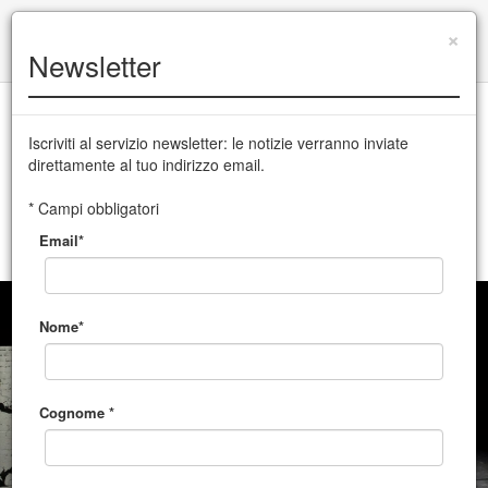
+39 0432 504 765
|
info@cssudine.it
×
Newsletter
English version
Iscriviti al servizio newsletter: le notizie verranno inviate
direttamente al tuo indirizzo email.
CSS Teatro stabile di innovazione del Friuli Venezia Giulia
* Campi obbligatori
Email*
MENU
Nome*
Cognome *