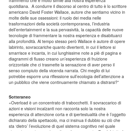
frammento che è molto simile alla nostra esperienza
quotidiana. A condurre il discorso al centro di tutto è lo scrittore
americano David Foster Wallace, autore che sentiamo vicino in
molte delle sue ossessioni: il ruolo dei media nelle
trasformazioni della società contemporanea, l’industria
dell’entertainment e la sua pervasività, la capacità delle nuove
tecnologie di frammentare la nostra esperienza e disabituarci
alla profondità. Al tempo stesso però Wallace è autore di opere
labirinto, sovraccariche quanto divertenti, in cui il lettore si
smarrisce e incanta, in cui lunghissime note a piè di pagina e
diagrammi di flusso creano un’esperienza di fruizione
orizzontale che ci trasmette la sensazione di aver perso il
senso compiuto della vicenda narrata. Chi meglio di lui
potrebbe esporre una riflessione sull’ecologia dell’attenzione a
un pubblico che viene continuamente chiamato a distrarsi?”
Sotteraneo
«Overload è un concentrato di trabocchetti. Il sovraccarico di
azioni e visioni incalzanti non racconta solo la nostra
esperienza di attenzione corta e di ipertestualità che è l’oggetto
dichiarato della spettacolo, ma ci insinua il dubbio su ciò che
sta ‘dietro’ l’evoluzione di quel sistema cognitivo nel quale