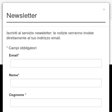
+39 0432 504 765
|
info@cssudine.it
×
Newsletter
English version
Iscriviti al servizio newsletter: le notizie verranno inviate
direttamente al tuo indirizzo email.
CSS Teatro stabile di innovazione del Friuli Venezia Giulia
* Campi obbligatori
Email*
MENU
Nome*
Cognome *