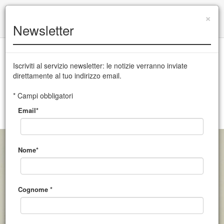
+39 0432 504 765
|
info@cssudine.it
×
Newsletter
English version
Iscriviti al servizio newsletter: le notizie verranno inviate
direttamente al tuo indirizzo email.
CSS Teatro stabile di innovazione del Friuli Venezia Giulia
* Campi obbligatori
Email*
MENU
Nome*
Cognome *