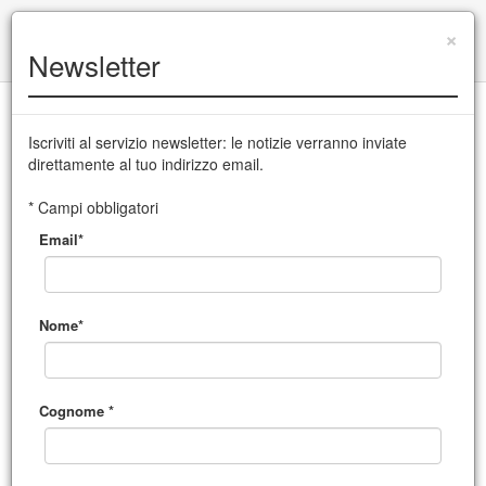
+39 0432 504 765
info@cssudine.it
|
×
Newsletter
English version
Iscriviti al servizio newsletter: le notizie verranno inviate
direttamente al tuo indirizzo email.
CSS Teatro stabile di innovazione del Friuli Venezia Giulia
* Campi obbligatori
Email*
MENU
Giuseppe Battiston
Nome*
sabato 24 ottobre
presenta alla stampa e al
Cognome *
pubblico il suo nuovo