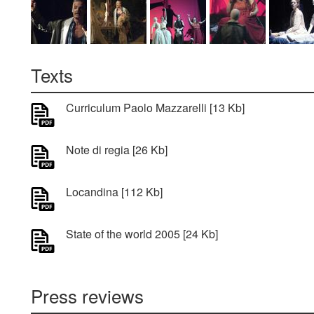
Texts
Curriculum Paolo Mazzarelli [13 Kb]
Note di regia [26 Kb]
Locandina [112 Kb]
State of the world 2005 [24 Kb]
Press reviews