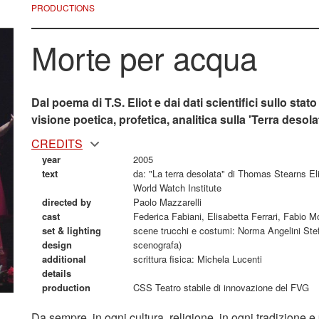
PRODUCTIONS
Morte per acqua
Dal poema di T.S. Eliot e dai dati scientifici sullo sta
visione poetica, profetica, analitica sulla 'Terra desola
CREDITS
year
2005
text
da: "La terra desolata" di Thomas Stearns Eli
World Watch Institute
directed by
Paolo Mazzarelli
cast
Federica Fabiani, Elisabetta Ferrari, Fabio M
set & lighting
scene trucchi e costumi: Norma Angelini Ste
design
scenografa)
additional
scrittura fisica: Michela Lucenti
details
production
CSS Teatro stabile di innovazione del FVG
Da sempre, in ogni cultura, religione, in ogni tradizione e 