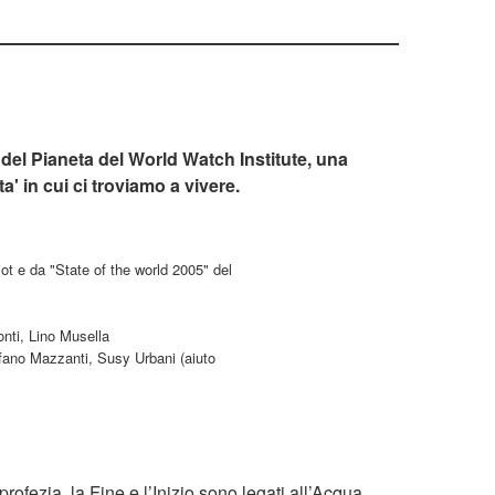
to del Pianeta del World Watch Institute, una
ta' in cui ci troviamo a vivere.
ot e da "State of the world 2005" del
onti, Lino Musella
fano Mazzanti, Susy Urbani (aiuto
profezia, la Fine e l’Inizio sono legati all’Acqua.