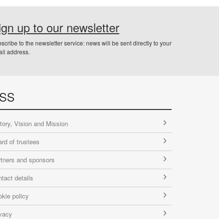
ign up to our newsletter
scribe to the newsletter service: news will be sent directly to your
il address.
SS
tory, Vision and Mission
rd of trustees
tners and sponsors
tact details
kie policy
vacy