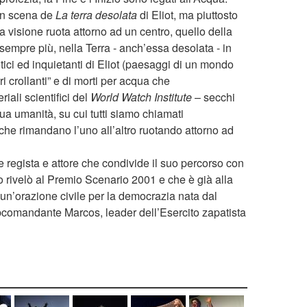
 in scena de
La terra desolata
di Eliot, ma piuttosto
ta visione ruota attorno ad un centro, quello della
empre più, nella Terra - anch’essa desolata - in
etici ed inquietanti di Eliot (paesaggi di un mondo
i crollanti” e di morti per acqua che
iali scientifici del
World Watch Institute
– secchi
sua umanità, su cui tutti siamo chiamati
li che rimandano l’uno all’altro ruotando attorno ad
e regista e attore che condivide il suo percorso con
lo rivelò al Premio Scenario 2001 e che è già alla
 un’orazione civile per la democrazia nata dal
Subcomandante Marcos, leader dell’Esercito zapatista