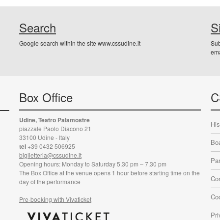
Search
S
Google search within the site www.cssudine.it
Sub
ema
Box Office
C
Udine, Teatro Palamostre
His
piazzale Paolo Diacono 21
33100 Udine - Italy
Boa
tel
+39 0432 506925
biglietteria@cssudine.it
Par
Opening hours: Monday to Saturday 5.30 pm – 7.30 pm
The Box Office at the venue opens 1 hour before starting time on the
Con
day of the performance
Coo
Pre-booking with Vivaticket
Pri