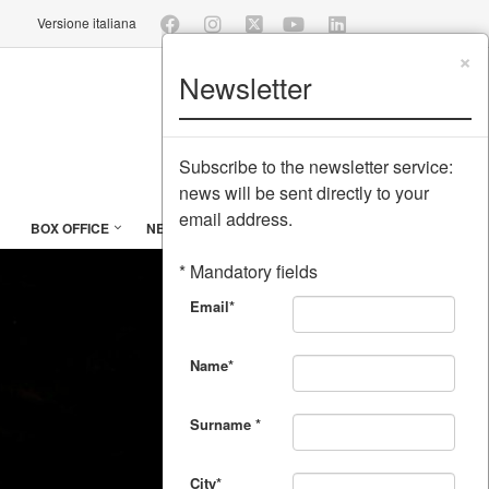
Versione italiana
×
Newsletter
Subscribe to the newsletter service:
news will be sent directly to your
email address.
BOX OFFICE
NEWSLETTER
WORK WITH US
* Mandatory fields
Email*
Name*
Surname *
City*