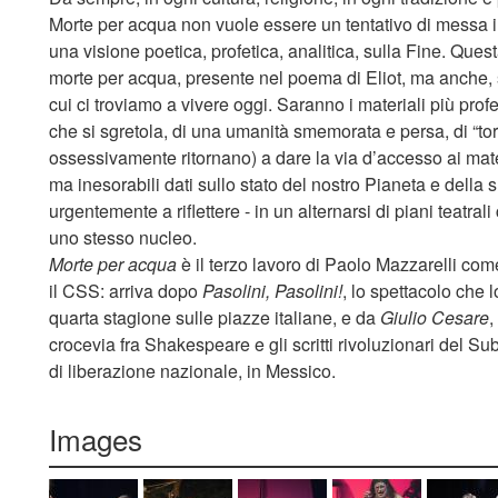
Morte per acqua non vuole essere un tentativo di messa
una visione poetica, profetica, analitica, sulla Fine. Ques
morte per acqua, presente nel poema di Eliot, ma anche, s
cui ci troviamo a vivere oggi. Saranno i materiali più prof
che si sgretola, di una umanità smemorata e persa, di “torr
ossessivamente ritornano) a dare la via d’accesso ai mater
ma inesorabili dati sullo stato del nostro Pianeta e della 
urgentemente a riflettere - in un alternarsi di piani teatra
uno stesso nucleo.
Morte per acqua
è il terzo lavoro di Paolo Mazzarelli com
il CSS: arriva dopo
Pasolini, Pasolini!
, lo spettacolo che 
quarta stagione sulle piazze italiane, e da
Giulio Cesare
,
crocevia fra Shakespeare e gli scritti rivoluzionari del 
di liberazione nazionale, in Messico.
Images