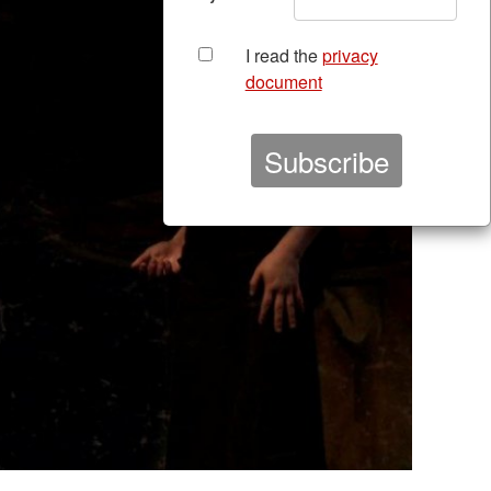
I read the
privacy
document