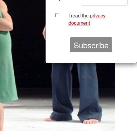
I read the
privacy
document