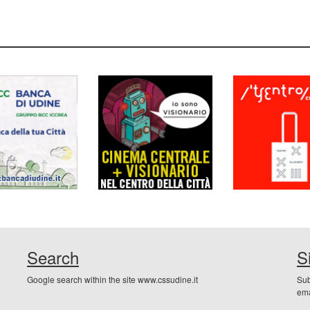
Search
S
Google search within the site www.cssudine.it
Sub
ema