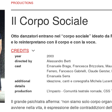
PRODUCTIONS
Il Corpo Sociale
Otto danzatori entrano nel “corpo sociale” ideato da
e lo reinterpretano con il corpo e con la voce.
CREDITS
year
2003
directed by
Alessandro Berti
cast
Emanuele Braga, Francesca Brizzolara, Mauri
Ferrero, Fancesco Gabrielli, Claude Gerster,
Emanuela Serra
additional
ideazione, canti e coreografia Michela Lucent
details
production
L’Impasto - Comunità teatrale nomade, CSS T
Il grande psichiatra afferma: “non siamo solo corpo organ
avviene nella vita, è espressione delle contraddizioni de