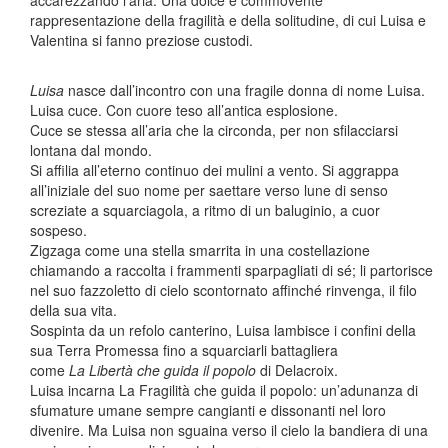
accarezzando l’aria. Una dolce e commovente
rappresentazione della fragilità e della solitudine, di cui Luisa e
Valentina si fanno preziose custodi.
Luisa
nasce dall’incontro con una fragile donna di nome Luisa.
Luisa cuce. Con cuore teso all’antica esplosione.
Cuce se stessa all’aria che la circonda, per non sfilacciarsi
lontana dal mondo.
Si affilia all’eterno continuo dei mulini a vento. Si aggrappa
all’iniziale del suo nome per saettare verso lune di senso
screziate a squarciagola, a ritmo di un baluginio, a cuor
sospeso.
Zigzaga come una stella smarrita in una costellazione
chiamando a raccolta i frammenti sparpagliati di sé; li partorisce
nel suo fazzoletto di cielo scontornato affinché rinvenga, il filo
della sua vita.
Sospinta da un refolo canterino, Luisa lambisce i confini della
sua Terra Promessa fino a squarciarli battagliera
come
La
Libertà che guida il popolo
di Delacroix.
Luisa incarna La Fragilità che guida il popolo: un’adunanza di
sfumature umane sempre cangianti e dissonanti nel loro
divenire. Ma Luisa non sguaina verso il cielo la bandiera di una