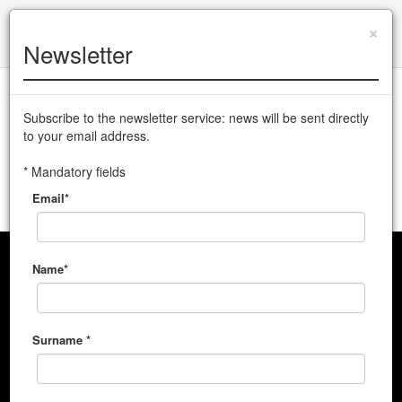
+39 0432 504 765
|
info@cssudine.it
×
Newsletter
Versione italiana
Subscribe to the newsletter service: news will be sent directly
to your email address.
CSS Teatro stabile di innovazione del Friuli Venezia Giulia
* Mandatory fields
Email*
MENU
Name*
Surname *