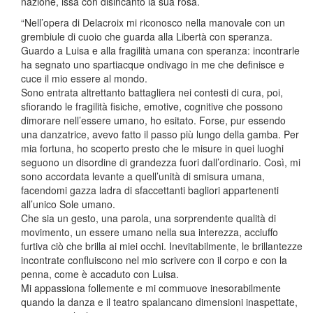
nazione, issa con disincanto la sua rosa.
“Nell’opera di Delacroix mi riconosco nella manovale con un
grembiule di cuoio che guarda alla Libertà con speranza.
Guardo a Luisa e alla fragilità umana con speranza: incontrarle
ha segnato uno spartiacque ondivago in me che definisce e
cuce il mio essere al mondo.
Sono entrata altrettanto battagliera nei contesti di cura, poi,
sfiorando le fragilità fisiche, emotive, cognitive che possono
dimorare nell’essere umano, ho esitato. Forse, pur essendo
una danzatrice, avevo fatto il passo più lungo della gamba. Per
mia fortuna, ho scoperto presto che le misure in quei luoghi
seguono un disordine di grandezza fuori dall’ordinario. Così, mi
sono accordata levante a quell’unità di smisura umana,
facendomi gazza ladra di sfaccettanti bagliori appartenenti
all’unico Sole umano.
Che sia un gesto, una parola, una sorprendente qualità di
movimento, un essere umano nella sua interezza, acciuffo
furtiva ciò che brilla ai miei occhi. Inevitabilmente, le brillantezze
incontrate confluiscono nel mio scrivere con il corpo e con la
penna, come è accaduto con Luisa.
Mi appassiona follemente e mi commuove inesorabilmente
quando la danza e il teatro spalancano dimensioni inaspettate,